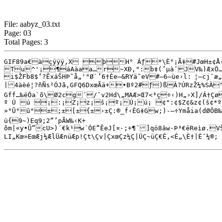
File: aabyz_03.txt
Page: 03
Total Pages: 3
GIF89a€àçÿÿÿ,X þH° Áƒ*\È°¡Ã‡#JœH±¢Å‹3jÜ
Tu^'¡¶áAàaa…r~XÐ‚":b‡(’µàˆJV‰)ÆxÖ…'
i$ŽFb8$‘?ÊxáŠHÞ˜å„'"Ø`’6†Èe—&RYä˜eV#–6–ùe›l:	¦–cjˆæ„0¶©f‡$æ9å†pb(IxFyg–Kî¨çž^™Ð†SJfœ„n	)’_Òˆ'ŒŠ2`žD*(ƒPÒé'“hEz&•[.©§þ°Æ*ë¬´Öjë­¸æªë®¼öêë¯À+ì°Äkì±È&«¬O¾‰¥œIþdŽªu¤’¨>ší²í½è¦¡‹¶*iš\®Èæ·á¢Ë-|Þ2(©†«º:bš^†kîwëÒ§£‰ *Ê$¹h¾énª›*9j¾éµÛ%Ž?Zg¥ôòËê¼tÎ).Âæ)|oÅRrLfÀQnLè¹,zŒqÆ£Ë°¶O‚«§×FKrÉ¤vzòÍ8ç¬óÎ<¯YnË@¿êÕÍz	sÍ6³T4¹ ö,–¦˜-Y–ÆåÆËÓÑ‡:­â¥Mœ–Ô…ºëµNXkíÖ½'í¡¥M§‹“Õf¯Uo¨ _ütÄ7VûþÌ3ÇÖÆqBÚvUP«üóÞ†»í÷t`§ÛðN™Ž½øä”Wnùå˜_½-z×ê¶3Ú½Ôà™Sv½€[õ7á¥ß-èÜ"ÓíÐ¬·NûëüZMuVp?¥¶íJæËªß~ðCo.±µMb‹•ˆ¿=ò¾6=õØg¯ýöÅjÊ½T‘Ë^-ÃçJ:Qª’Ž~Ö¹©¿žî…zO¼ÃHÅ•ü»¹2¸Â›éÿü³;Jßîw½ï­¯nRëû×“f‘

|4àè
é¦?ñÑs²ÓJã‚GFQ6DxœÃä+•Bº2#ƒ)ßÀ?ÚRzŽ¼%SÀ"
Gff…‰ëÖa`õ\Ø2cgˆ/ˆv2Hd\„MAÆ>Œ7<³ç÷‹)H„›X]/Á†Çø
º Ú ú ¡:¡Z¡z¡š¡º¡Ú¡ú¡ ¢":¢$Z¢&z¢(š¢*º¢,Ú¢.ú¢0£2:£4Z£6z£8š£:º£<Ú£>ú£@¤B:¤DZ¤Fz¤Hš¤Jº¤LÚ¤Nú¤P¥R:¥TZ¥Vz¥Xš¥Zº¥\Ú¥^ú¥`¦b:¦dZ¦fz¦hš¦jº¦lÚ¦nú¦p§r:§tZ§vz§xš§zº§|Ú§~ú§€¨‚:¨þ„Z¨†z¨ˆš¨Šº¨ŒÚ¨Žú¨©’:©”Z©–z©˜š©šº©œÚ©žú© ª¢:ª¤Zª¦zª¨šªªºª¬Úª®úª°«²:«´Z«¶z«¸š«ºº«¼Ú«¾ú«À¬Â:¬ÄZ¬Æz¬Èš¬Êº¬ÌÚ¬Îú¬Ð­Ò:­ÔZ­Öz­Øš­Úº­ÜÚ­Þú­àªê®äZ®"ºaži®êº®ìÚ®îú®ð¯ò:¯ôZ¯öz¯øš¯úº¯üÚ¯2å¯°;°[°{°›°

»°Û°û°±;±[±{±›±Ç:®_f‹ÈG‡Gw;)-–÷Ymåia(dØÔB‰Uþ²l&².£cÇN(ë‡—dÉ,ì¥†µx‘‚˜P·¶„DXFsv.Ùø%/EØRß×d0é±£H†ð¥wi§,s3‡âã•óEãR@H{1ÕW{B	:\\î§^Z6m¤ÈaEx%9Rµf¨´½²{È²ÓÖˆ‡cwj	f›´M«h/‡Œ

ù{9~)Eq9;2“’pÃW‰‹K+

õm|«y•Û“cU>)´€k¹w´ÓE“ÊeJ[¤·;+¶ˆ]qö8âw·Þ³€ëReìø.VŠóÅhS&V…Ø‘Ôh.c‹×zï*€ƒ†ƒýD•ÙÓ4à÷»1I¼¤5‘™ˆžû}—@Bþ
LI„Kœ»EœÆj¼ÆlÜÆnüÆp!Çt\Çv|ÇxœÇz¼Ç|ÜÇ~üÇ€È‚<È„\È†|Èˆ¼®;